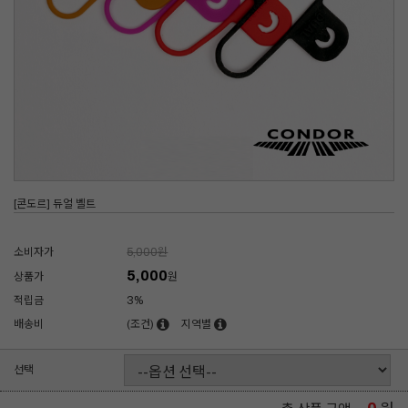
[콘도르] 듀얼 벨트
소비자가
5,000
원
5,000
상품가
원
적립금
3%
배송비
(조건)
지역별
선택