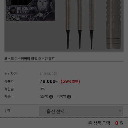
코스모 디스커버리 라벨 더스틴 홀트
소비자가
189,000
원
79,000
(59
)
상품가
원
% 할인
적립금
3%
배송비
(조건)
지역별
선택
0
원
총 상품 금액