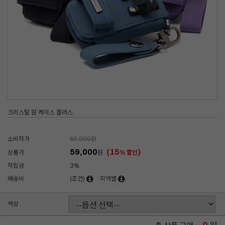
크리스탈 원 케이스 플러스
소비자가
69,000
원
59,000
(15
)
상품가
원
% 할인
적립금
3%
배송비
(조건)
지역별
색상