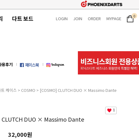
0
리
다트 보드
LOGIN
JOIN
ORDER
MYPAGE
사용후기
다트 케이스
>
COSMO
> [COSMO] CLUTCH DUO × Massimo Dante
1
 CLUTCH DUO × Massimo Dante
32,000원