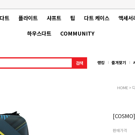
 다트
플라이트
샤프트
팁
다트 케이스
액세서
하우스다트
COMMUNITY
랭킹
즐겨찾기
HOME
>
[COSMO]
판매가격