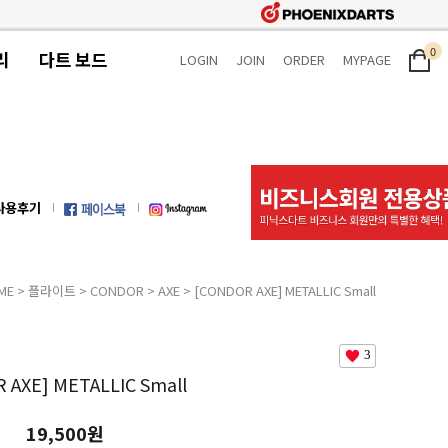
0
리
다트 보드
LOGIN
JOIN
ORDER
MYPAGE
사용후기
ME
>
플라이트
>
CONDOR
>
AXE
> [CONDOR AXE] METALLIC Small
3
 AXE] METALLIC Small
19,500원