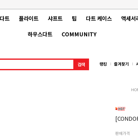
 다트
플라이트
샤프트
팁
다트 케이스
액세서
하우스다트
COMMUNITY
랭킹
즐겨찾기
HO
[CONDOR
판매가격