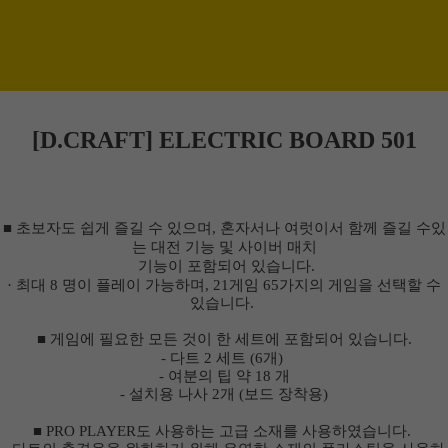
[D.CRAFT] ELECTRIC BOARD 501
■
초보자도 쉽게 즐길 수 있으며
,
혼자서나
여럿이서
함께 즐길
수있
는
대전
기능 및 사이버 매치
기능이 포함되어 있습니다
.
·
최대
8
명이
플레이
가능하며
, 21
게임
65
가지의
게임을 선택할 수
있습니다
.
■
게임에 필요한 모든
것이 한 세트에 포함되어 있습니다
.
- 다트
2
세트
(6개
)
- 여분의 팁 약
18
개
-
설치용
나사
2
개
(
보드
장착용
)
■
PRO PLAYER
도
사용하는
고급 소재를 사용하였습니다
.