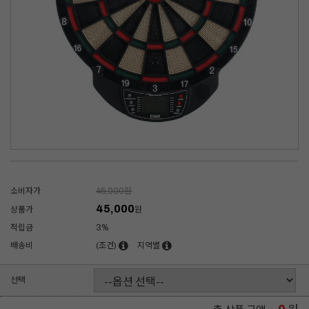
소비자가
45,000
원
45,000
상품가
원
적립금
3%
배송비
(조건)
지역별
선택