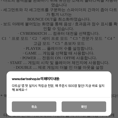
- 다트의
충격음을
완화하기 위해
유연한
소재의 플라스틱을 사용하
였습니다
- 세그먼트와
각 세그먼트를 구분하는 스파이더의
간격이
좁아 다트
가 튕겨 나가는
BOUNCE OUT
을
최소화하였습니다
.
- 보드
아래에
붙어있는 화면을 통해 음성
/
효과음과 점수 표시를 확
인할 수 있습니다
.
·
CYBERMATCH
…
컴퓨터 대전을 선택합니다
.
C1 ＇
프로 모드
＇C2 ＇
세미
프로
모드
＂C3＂
전문가
모드
＂C4＂
고급
모드
＂C5＂
초보자
모드
· PLAYER
…
플레이어 수를 설정합니다
.
· GAME
…
게임을 선택할 때 사용합니다
.
· POWER
…
전원의
ON / OFF
에 사용합니다
.
· START
…
게임의 시작 및 플레이어 체인지에 사용합니다
.
· DOUBLE
…
제로 게임의 더블 인 더블 아웃을 설정
보드의 세그먼트 면적
: 13.2
인치 (스틸보드 사이즈입니다)
www.dartsshop.kr의 페이지 내용:
크기
(cm) : W38.5 × H44.5 × D2.9
다트샵 앱 첫 설치시 적립금 천원, 매 주문시 500원 할인! 지금 바로 설치
무게
:
약
980g
해 보세요~!
* 액정을 이용하기 위해서는 AAA 사이즈 건전지 3개가 필요합니다!
(별매)
취소
확인
【
구성품
】
이코 라이프 하
다트 보드 본체
,
다트
2
세트
, 여분의 팁 약
18
개
,
설치용 나사
2
개