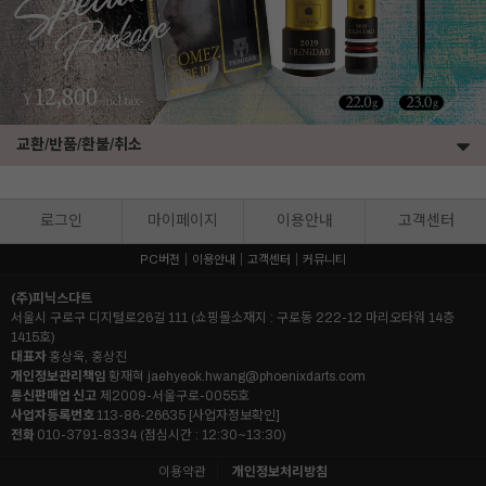
교환/반품/환불/취소
로그인
마이페이지
이용안내
고객센터
PC버전
이용안내
고객센터
커뮤니티
(주)피닉스다트
서울시 구로구 디지털로26길 111 (쇼핑몰소재지 : 구로동 222-12 마리오타워 14층
1415호)
대표자
홍상욱, 홍상진
개인정보관리책임
황재혁
jaehyeok.hwang@phoenixdarts.com
통신판매업 신고
제2009-서울구로-0055호
사업자등록번호
113-86-26635
[사업자정보확인]
전화
010-3791-8334 (점심시간 : 12:30~13:30)
이용약관
개인정보처리방침