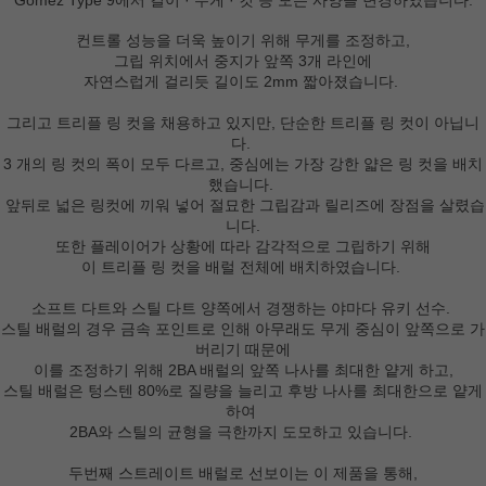
Gomez Type 9에서 길이 · 무게 · 컷 등 모든 사양을 변경하였습니다.
컨트롤 성능을 더욱 높이기 위해 무게를
조정하고,
그립 위치에서 중지가
앞쪽 3개 라인에
자연스럽게 걸리듯
길이도 2mm 짧아졌습니다.
그리고
트리플 링 컷을 채용하고 있지만, 단순한 트리플 링 컷이 아닙니
다.
3 개의 링 컷의 폭이 모두 다르고, 중심에는 가장 강한 얇은 링 컷을 배치
했습니다.
앞뒤로 넓은 링컷에 끼워 넣어 절묘한 그립감과 릴리즈에 장점을 살렸습
니다.
또한 플레이어가 상황에 따라 감각적으로 그립하기 위해
이 트리플 링 컷을 배럴 전체에 배치하였습니다.
소프트 다트와 스틸 다트 양쪽에서 경쟁하는 야마다 유키 선수.
스틸 배럴의 경우 금속 포인트로 인해 아무래도 무게 중심이 앞쪽으로 가
버리기 때문에
이를 조정하기 위해 2BA 배럴의 앞쪽 나사를 최대한 얕게 하고,
스틸 배럴은 텅스텐 80%로 질량을 늘리고 후방 나사를 최대한으로 얕게
하여
2BA와 스틸의 균형을 극한까지 도모하고 있습니다.
두번째 스트레이트 배럴로 선보이는 이 제품을 통해,