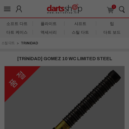
0
소프트 다트
플라이트
샤프트
팁
다트 케이스
액세서리
스틸 다트
다트 보드
스틸 다트
TRiNiDAD
[TRiNiDAD] GOMEZ 10 WC LIMITED STEEL