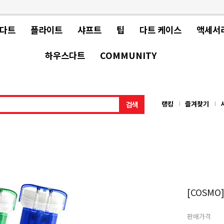
 다트
플라이트
샤프트
팁
다트 케이스
액세서
하우스다트
COMMUNITY
랭킹
즐겨찾기
[COSMO]
판매가격